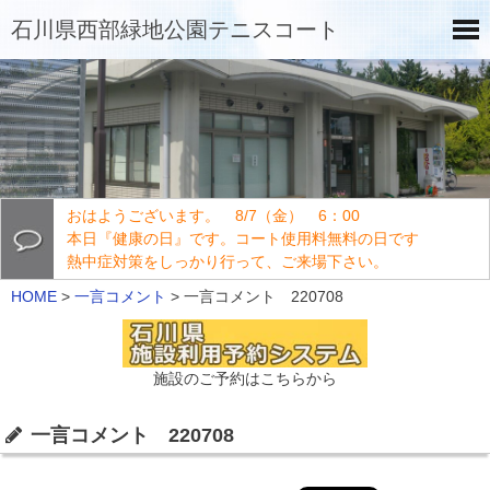
石川県西部緑地公園テニスコート
おはようございます。 8/7（金） 6：00
本日『健康の日』です。コート使用料無料の日です
熱中症対策をしっかり行って、ご来場下さい。
HOME
>
一言コメント
>
一言コメント 220708
施設のご予約はこちらから
一言コメント 220708