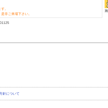
ます。
施
、是非ご来場下さい。
1125
方針について