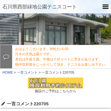
石川県西部緑地公園テニスコート
おはようございます。8/8(土) 6:00
只今の天気は曇りです。
本日は午前５面、午後は十分コートに空きがあります。
熱中症対策をしっかりして頂き、テニスをお楽しみ下さい。
HOME
>
一言コメント
>
一言コメント220705
施設のご予約はこちらから
一言コメント220705