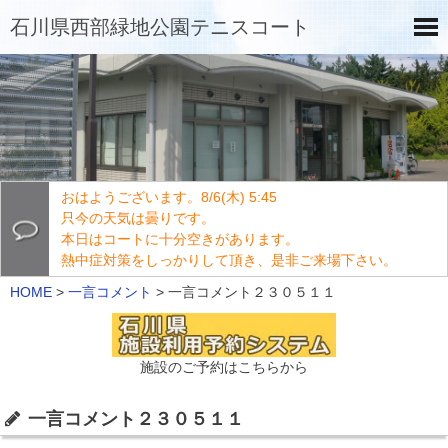
石川県西部緑地公園テニスコート
おはようございます。8/6(木) 5:45
只今の天気は曇りです。
本日はコートに十分空きがあります。
熱中症対策をしっかりして頂き、是非ご来場下さい。
HOME
>
一言コメント
>
一言コメント２３０５１１
施設のご予約はこちらから
一言コメント２３０５１１