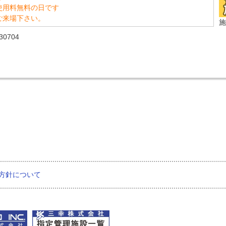
使用料無料の日です
ご来場下さい。
施
0704
方針について