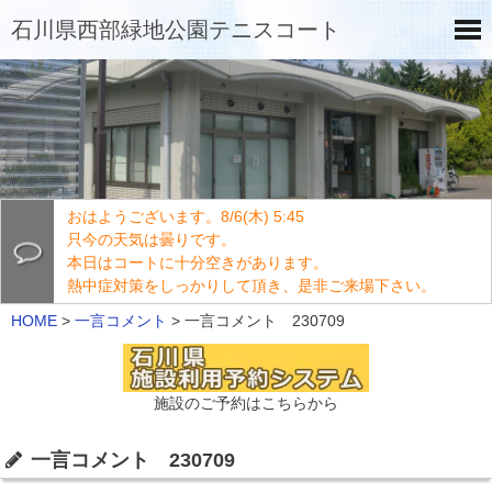
石川県西部緑地公園テニスコート
おはようございます。8/6(木) 5:45
只今の天気は曇りです。
本日はコートに十分空きがあります。
熱中症対策をしっかりして頂き、是非ご来場下さい。
HOME
>
一言コメント
>
一言コメント 230709
施設のご予約はこちらから
一言コメント 230709