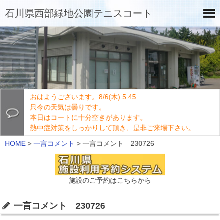
石川県西部緑地公園テニスコート
おはようございます。8/6(木) 5:45
只今の天気は曇りです。
本日はコートに十分空きがあります。
熱中症対策をしっかりして頂き、是非ご来場下さい。
HOME
>
一言コメント
>
一言コメント 230726
施設のご予約はこちらから
一言コメント 230726