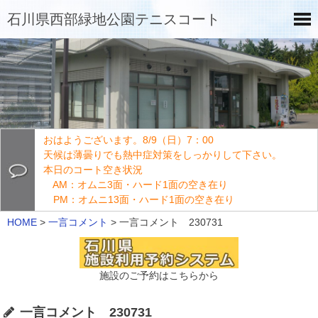
石川県西部緑地公園テニスコート
おはようございます。8/9（日）7：00
天候は薄曇りでも熱中症対策をしっかりして下さい。
本日のコート空き状況
AM：オムニ3面・ハード1面の空き在り
PM：オムニ13面・ハード1面の空き在り
HOME
>
一言コメント
>
一言コメント 230731
施設のご予約はこちらから
一言コメント 230731