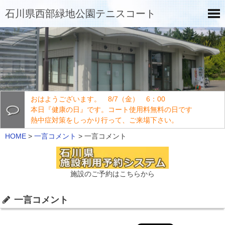
石川県西部緑地公園テニスコート
おはようございます。 8/7（金） 6：00
本日『健康の日』です。コート使用料無料の日です
熱中症対策をしっかり行って、ご来場下さい。
HOME
>
一言コメント
>
一言コメント
施設のご予約はこちらから
一言コメント