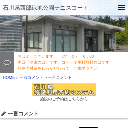
石川県西部緑地公園テニスコート
おはようございます。 8/7（金） 6：00
本日『健康の日』です。コート使用料無料の日です
熱中症対策をしっかり行って、ご来場下さい。
HOME
>
一言コメント
>
一言コメント
施設のご予約はこちらから
一言コメント