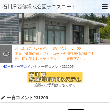
石川県西部緑地公園テニスコート
おはようございます。 8/7（金） 6：00
本日『健康の日』です。コート使用料無料の日です
熱中症対策をしっかり行って、ご来場下さい。
HOME
>
一言コメント
>
一言コメント231209
施設のご予約はこちらから
一言コメント231209