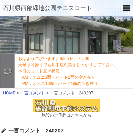
石川県西部緑地公園テニスコート
おはようございます。8/9（日）7：00
天候は薄曇りでも熱中症対策をしっかりして下さい。
本日のコート空き状況
AM：オムニ3面・ハード1面の空き在り
PM：オムニ13面・ハード1面の空き在り
HOME
>
一言コメント
>
一言コメント 240207
施設のご予約はこちらから
一言コメント 240207