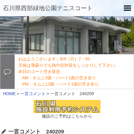
石川県西部緑地公園テニスコート
おはようございます。8/9（日）7：00
天候は薄曇りでも熱中症対策をしっかりして下さい。
本日のコート空き状況
AM：オムニ3面・ハード1面の空き在り
PM：オムニ13面・ハード1面の空き在り
HOME
>
一言コメント
>
一言コメント 240209
施設のご予約はこちらから
一言コメント 240209