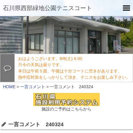
石川県西部緑地公園テニスコート
おはようございます。8/8(土) 6:00
只今の天気は曇りです。
本日は午前５面、午後は十分コートに空きがあります。
熱中症対策をしっかりして頂き、テニスをお楽しみ下さい。
HOME
>
一言コメント
>
一言コメント 240324
施設のご予約はこちらから
一言コメント 240324