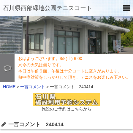
石川県西部緑地公園テニスコート
おはようございます。8/8(土) 6:00
只今の天気は曇りです。
本日は午前５面、午後は十分コートに空きがあります。
熱中症対策をしっかりして頂き、テニスをお楽しみ下さい。
HOME
>
一言コメント
>
一言コメント 240414
施設のご予約はこちらから
一言コメント 240414