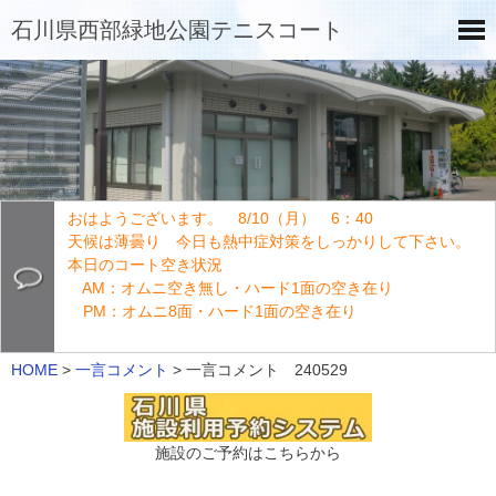
石川県西部緑地公園テニスコート
おはようございます。 8/10（月） 6：40
天候は薄曇り 今日も熱中症対策をしっかりして下さい。
本日のコート空き状況
AM：オムニ空き無し・ハード1面の空き在り
PM：オムニ8面・ハード1面の空き在り
HOME
>
一言コメント
>
一言コメント 240529
施設のご予約はこちらから