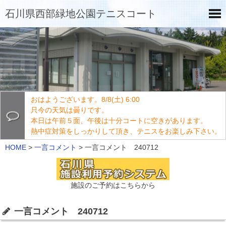
石川県西部緑地公園テニスコート
おはようございます。8/8(土) 6:00
只今の天気は曇りです。
本日は午前５面、午後は十分コートに空きがあります。
熱中症対策をしっかりして頂き、テニスをお楽しみ下さい。
HOME
>
一言コメント
>
一言コメント 240712
施設のご予約はこちらから
一言コメント 240712