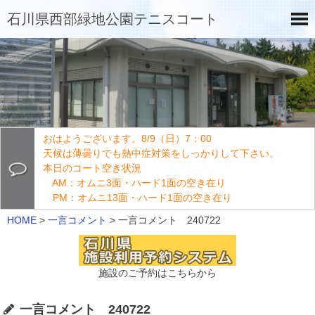
石川県西部緑地公園テニスコート
おはようございます。8/9（日）7：00
天候は薄曇りでも熱中症対策をしっかりして下さい。
本日のコート空き状況
AM：オムニ3面・ハード1面の空き在り
PM：オムニ13面・ハード1面の空き在り
HOME
>
一言コメント
>
一言コメント 240722
施設のご予約はこちらから
一言コメント 240722