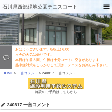
石川県西部緑地公園テニスコート
おはようございます。8/8(土) 6:00
只今の天気は曇りです。
本日は午前５面、午後は十分コートに空きがあります。
熱中症対策をしっかりして頂き、テニスをお楽しみ下さい。
HOME
>
一言コメント
>
240817 一言コメント
施設のご予約はこちらから
240817 一言コメント