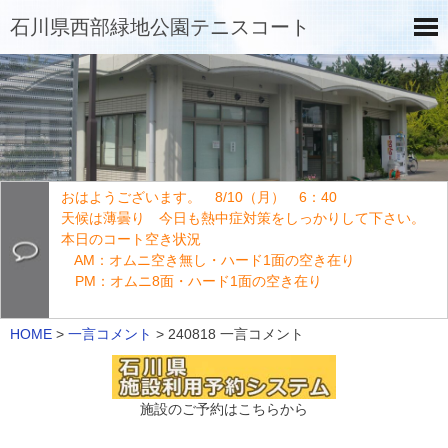
石川県西部緑地公園テニスコート
おはようございます。 8/10（月） 6：40
天候は薄曇り 今日も熱中症対策をしっかりして下さい。
本日のコート空き状況
AM：オムニ空き無し・ハード1面の空き在り
PM：オムニ8面・ハード1面の空き在り
HOME
>
一言コメント
>
240818 一言コメント
施設のご予約はこちらから