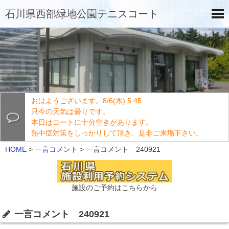
石川県西部緑地公園テニスコート
おはようございます。8/6(木) 5:45
只今の天気は曇りです。
本日はコートに十分空きがあります。
熱中症対策をしっかりして頂き、是非ご来場下さい。
HOME
>
一言コメント
>
一言コメント 240921
施設のご予約はこちらから
一言コメント 240921