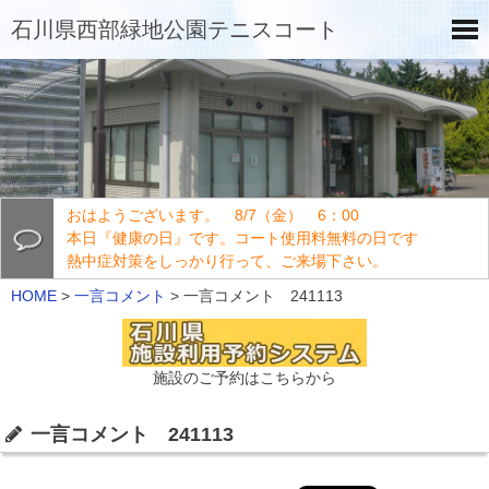
石川県西部緑地公園テニスコート
おはようございます。 8/7（金） 6：00
本日『健康の日』です。コート使用料無料の日です
熱中症対策をしっかり行って、ご来場下さい。
HOME
>
一言コメント
>
一言コメント 241113
施設のご予約はこちらから
一言コメント 241113