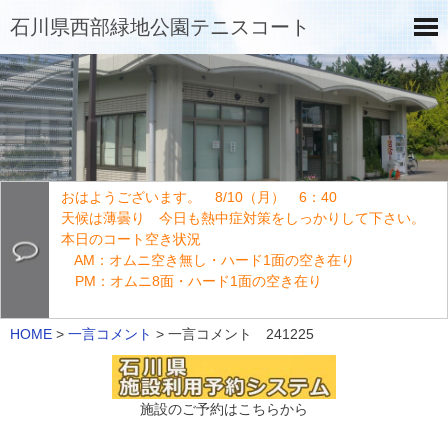
石川県西部緑地公園テニスコート
おはようございます。 8/10（月） 6：40
天候は薄曇り 今日も熱中症対策をしっかりして下さい。
本日のコート空き状況
AM：オムニ空き無し・ハード1面の空き在り
PM：オムニ8面・ハード1面の空き在り
HOME
>
一言コメント
>
一言コメント 241225
施設のご予約はこちらから