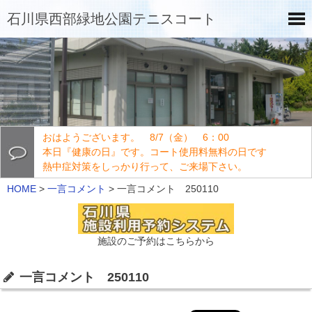
石川県西部緑地公園テニスコート
おはようございます。 8/7（金） 6：00
本日『健康の日』です。コート使用料無料の日です
熱中症対策をしっかり行って、ご来場下さい。
HOME
>
一言コメント
>
一言コメント 250110
施設のご予約はこちらから
一言コメント 250110