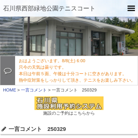
石川県西部緑地公園テニスコート
おはようございます。8/8(土) 6:00
只今の天気は曇りです。
本日は午前５面、午後は十分コートに空きがあります。
熱中症対策をしっかりして頂き、テニスをお楽しみ下さい。
HOME
>
一言コメント
>
一言コメント 250329
施設のご予約はこちらから
一言コメント 250329