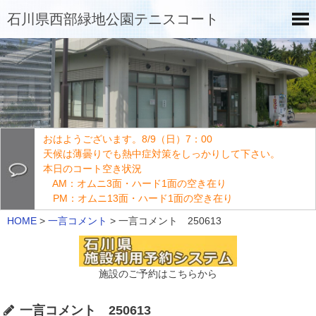
石川県西部緑地公園テニスコート
おはようございます。8/9（日）7：00
天候は薄曇りでも熱中症対策をしっかりして下さい。
本日のコート空き状況
AM：オムニ3面・ハード1面の空き在り
PM：オムニ13面・ハード1面の空き在り
HOME
>
一言コメント
>
一言コメント 250613
施設のご予約はこちらから
一言コメント 250613