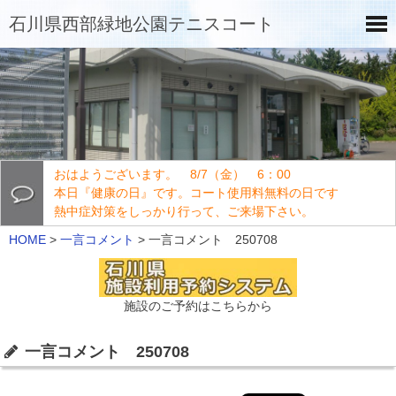
石川県西部緑地公園テニスコート
おはようございます。 8/7（金） 6：00
本日『健康の日』です。コート使用料無料の日です
熱中症対策をしっかり行って、ご来場下さい。
HOME
>
一言コメント
>
一言コメント 250708
施設のご予約はこちらから
一言コメント 250708