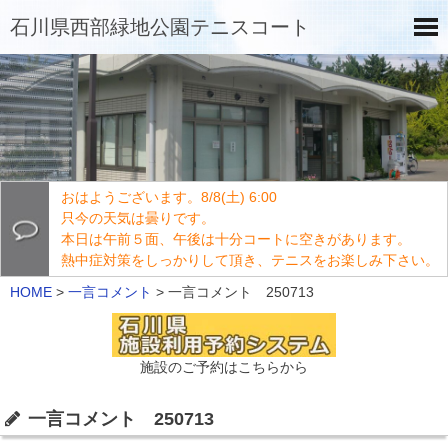
石川県西部緑地公園テニスコート
おはようございます。8/8(土) 6:00
只今の天気は曇りです。
本日は午前５面、午後は十分コートに空きがあります。
熱中症対策をしっかりして頂き、テニスをお楽しみ下さい。
HOME
>
一言コメント
>
一言コメント 250713
施設のご予約はこちらから
一言コメント 250713