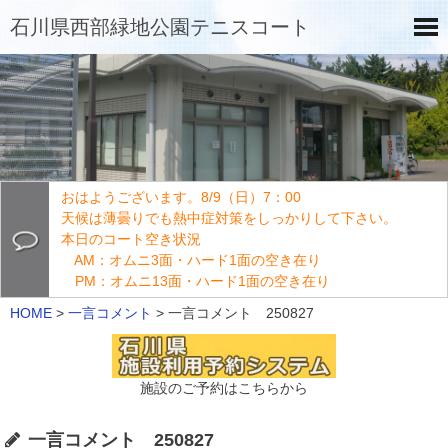
石川県西部緑地公園テニスコート
おはようございます。8/9（日）7：00
天候は薄曇りでも熱中症対策をしっかりして下さい。
本日のコート空き状況
AM：オムニ3面・ハード1面の空き在り
PM：オムニ13面・ハード1面の空き在り
HOME
>
一言コメント
>
一言コメント 250827
施設のご予約はこちらから
一言コメント 250827