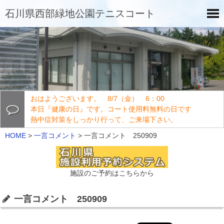
石川県西部緑地公園テニスコート
おはようございます。 8/7（金） 6：00
本日『健康の日』です。コート使用料無料の日です
熱中症対策をしっかり行って、ご来場下さい。
HOME
>
一言コメント
>
一言コメント 250909
施設のご予約はこちらから
一言コメント 250909