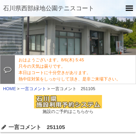
石川県西部緑地公園テニスコート
おはようございます。8/6(木) 5:45
只今の天気は曇りです。
本日はコートに十分空きがあります。
熱中症対策をしっかりして頂き、是非ご来場下さい。
HOME
>
一言コメント
>
一言コメント 251105
施設のご予約はこちらから
一言コメント 251105