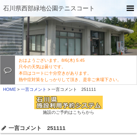
石川県西部緑地公園テニスコート
おはようございます。8/6(木) 5:45
只今の天気は曇りです。
本日はコートに十分空きがあります。
熱中症対策をしっかりして頂き、是非ご来場下さい。
HOME
>
一言コメント
>
一言コメント 251111
施設のご予約はこちらから
一言コメント 251111