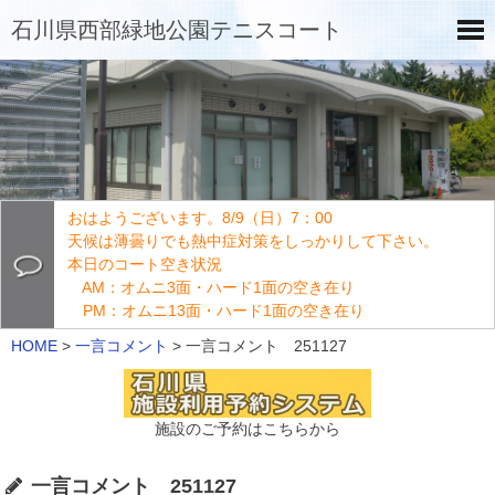
石川県西部緑地公園テニスコート
おはようございます。8/9（日）7：00
天候は薄曇りでも熱中症対策をしっかりして下さい。
本日のコート空き状況
AM：オムニ3面・ハード1面の空き在り
PM：オムニ13面・ハード1面の空き在り
HOME
>
一言コメント
>
一言コメント 251127
施設のご予約はこちらから
一言コメント 251127