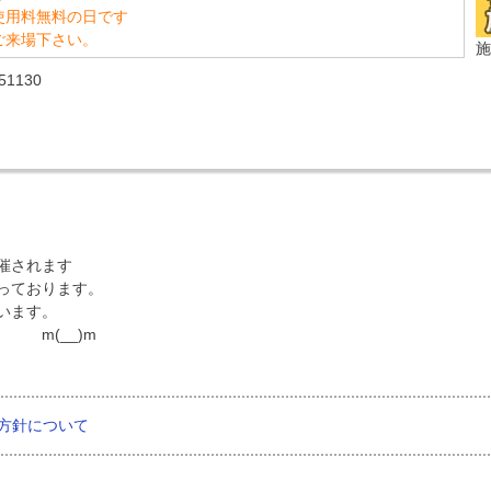
使用料無料の日です
ご来場下さい。
施
1130
催されます
っております。
います。
)m
方針について