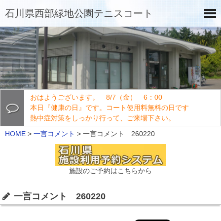
石川県西部緑地公園テニスコート
おはようございます。 8/7（金） 6：00
本日『健康の日』です。コート使用料無料の日です
熱中症対策をしっかり行って、ご来場下さい。
HOME
>
一言コメント
>
一言コメント 260220
施設のご予約はこちらから
一言コメント 260220