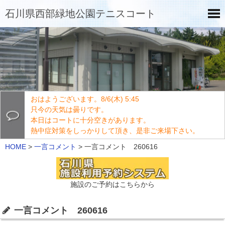
石川県西部緑地公園テニスコート
おはようございます。8/6(木) 5:45
只今の天気は曇りです。
本日はコートに十分空きがあります。
熱中症対策をしっかりして頂き、是非ご来場下さい。
HOME
>
一言コメント
>
一言コメント 260616
施設のご予約はこちらから
一言コメント 260616